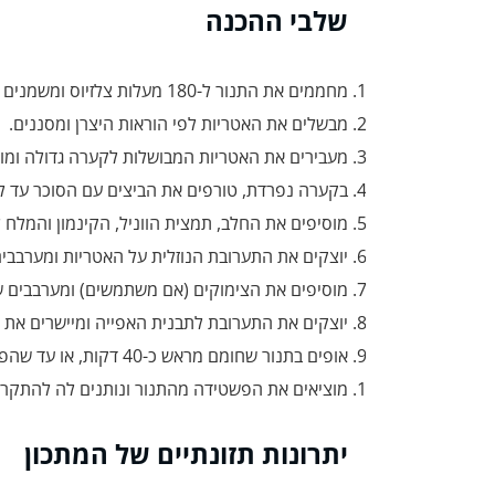
שלבי ההכנה
מחממים את התנור ל-180 מעלות צלזיוס ומשמנים תבנית אפייה בגודל 20×30 ס"מ.
מבשלים את האטריות לפי הוראות היצרן ומסננים.
מעבירים את האטריות המבושלות לקערה גדולה ומו
בקערה נפרדת, טורפים את הביצים עם הסוכר עד ל
מוסיפים את החלב, תמצית הווניל, הקינמון והמלח 
יוצקים את התערובת הנוזלית על האטריות ומערבבי
מוסיפים את הצימוקים (אם משתמשים) ומערבבים ש
יוצקים את התערובת לתבנית האפייה ומיישרים את 
אופים בתנור שחומם מראש כ-40 דקות, או עד שהפשטידה זהובה וקיסם הננעץ במרכזה יוצא נקי.
מוציאים את הפשטידה מהתנור ונותנים לה להתקר
יתרונות תזונתיים של המתכון