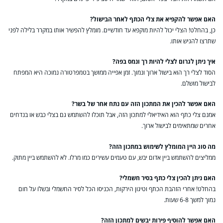
האם אפשר להקפיא את צלי הכתף לאחר הבישול?
כן, בהחלט! הצלי יכול להיות מוקפא עד חודשיים. מומלץ להפשיר אותו במקרר בלילה לפני
שתרצו להגיש אותו.
איך ניתן לגרום לצלי להיות רך ונמס בפה?
הסוד לצלי רך הוא בישול ארוך ונמוך. זמן אפייה ממושך בטמפרטורה נמוכה היא המפתח
לבישול מושלם.
האם אפשר להכין את המתכון הזה עם נתח אחר של בשר?
אמנם צלי כתף הוא האידיאלי למתכון הזה, אבל תוכלו להשתמש גם בצלי כבש או בנדחים
אחרים שמתאימים לבישול ארוך.
מה סוג היין המומלץ לשימוש במתכון הזה?
ממליצים להשתמש ביין אדום יבש, עם טעמים עשירים כמו מרלו. לא להשתמש ביין מתוק.
האם ניתן להכין צלי כתף בסיר חשמלי?
בהחלט! אחרי הזהבת הכתף וטיגון הירקות, הכניסו הכל לסיר החשמלי ובשלו על חום
נמוך למשך 6-8 שעות.
האם אפשר להוסיף פירות יבשים למתכון הזה?