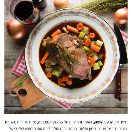
דמיינו את הטעם העמוק, העשיר והמדהים של צלי כתף נמס בפה, מריח ניחוחות משגעים
ומעלה חיוך על פניכם. מכאן והלאה, המתכון הזה הולך לקחת אתכם למסע קולינרי של