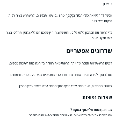
בחשבון:
אפשר להחליף את כתף הבקר בטֶמְפֶּה טחון עם ציפוי תבלינים, ולהשתמש בציר ירקות
במקום בציר בקר.
כדי להפוך את המתכון לללא גלוטן, ודאו שהציר והיין שלכם הם ללא גלוטן, תחליפו בציר
ביתי חריף וטעים.
שדרוגים אפשריים
רוצים להעשיר את המנה עוד יותר ולהפתיע את האורחים? הנה כמה רעיונות נוספים:
נסו להוסיף לפירה תפוחי אדמה כמה תרד טרי, שמוסיפים צבע וטעם טריים ונימוחים.
לאוהבי החריפות, מעט רוטב צ'ילי חריף בתוך הרוטב יעניק לבשר עוקץ מרענן.
שאלות נפוצות
כמה זמן נשמר צלי כתף במקרר?
אם תשמרו את הצלי בכלי אטום, הוא יישמר היטב כ-3-4 ימים במקרר.