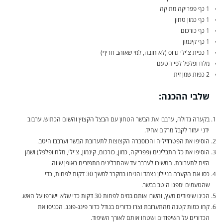
1 כף פפריקה מתוקה
1 כף כמון טחון
1 כף כורכום
1 כף קינמון
1 כפית צ'ילי גרוס (לא חובה, למי שאוהב חריף)
מלח ופלפל לפי הטעם
2 כפות שמן זית
שלבי ההכנה:
בקערה גדולה, ערבבו את הבשר הטחון עם הבצל הקצוץ והשום הכתוש. ערבוב
ידני יעזור לקבל מרקם אחיד.
הוסיפו את הפטרוזיליה והכוסברה הקצוצות לתערובת הבשר וערבבו היטב.
הוסיפו את כל התבלינים (פפריקה, כמון, כורכום, קינמון, צ'ילי, מלח ופלפל) ושמן
הזית לתערובת. המשיכו לערבב עד שהתבלינים מתפזרים באופן שווה.
כסו את הקערה בניילון נצמד והניחו במקרר למשך 30 דקות לפחות, כדי
שהטעמים יספגו היטב בבשר.
הכינו שיפודים מעץ, והשרו אותם במים לפחות 30 דקות כדי שלא יישרפו על האש.
קחו כמות קטנה מהתערובת וצרו כדורים בגודל כדור פינג-פונג. הכניסו את
הכדורים על השיפודים ושטחו אותם לאורך השיפוד.