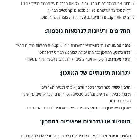
חממו את המנגל לחום בינוני-גבוה. צלו את הקבבים על המנגל במשך 10-12
דקות מכל צד, עד שהם עשויים מבפנים וקריספיים מבחוץ.
הגישו את הקבבים החמים עם פטרוזיליה קצוצה מעל לקישוט.
תחליפים ורעיונות לגרסאות נוספות:
גרסה טבעונית:
ניתן להשתמש בתערובת טופו או קטניות כתושות במקום הבשר.
ללא גלוטן:
המתכון כבר מתאים למי שמחפש תפריט ללא גלוטן.
גרסה מעודנת:
הוסיפו אגוזים קצוצים דק לתערובת הבשר למרקם מעניין.
יתרונות תזונתיים של המתכון:
חלבון עשיר:
בשר הבקר מספק חלבון איכותי לבניית השרירים.
תיבול טבעי:
השימוש בתבלינים טבעיים מוסיף יתרונות בריאותיים כמו שיפור
מערכת החיסון.
שומן בריא:
שמן הזית מוסיף שומנים בריאים שעוזרים לספיגת הוויטמינים.
תוספות או שדרוגים אפשריים למתכון:
סלטים מרעננים:
הגישו את הקבבים עם סלט מרוקאי חריף או סלט עגבניות