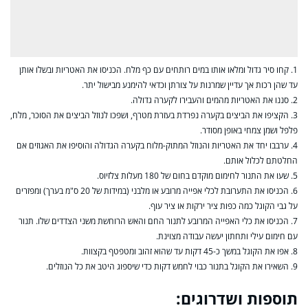
1. קחו סיר גדול ומלאו אותו במים רותחים עם כף מלח. הכניסו את האטריות ובשלו אותן
עד שהן רכות אך עדיין שמרנות על צורתן וכדאי להימנע מבישול יתר.
2. סננו את האטריות מהמים והעבירו לקערה גדולה.
3. הקציפו את הביצים בקערה נפרדת בעזרת מטרף, ושפכו לנוזל הביצים את הסוכר, מלח,
פלפל ושמן צמחי באופן מסודר.
4. ערבבו יחד את האטריות והנוזל המתוק-מלוח בקערה הגדולה והוסיפו את האגוזים אם
החלטתם לכלול אותם.
5. שעו את התנור לחימום מוקדם בחום של 180 מעלות צלזיוס.
6. הכניסו את התערובת לכלי אפייה מרובע או מלבני (במידות של 20 ס"מ בערך) ומפזרים
על גבי הקוגל כמה כפות ציר ירקות או ציר עוף.
7. הכניסו את כלי האפייה המרובע לתנור החם והאש הרוחשת משני הצדדים שלו. תנור
עם חימום עילי ותחתון יעשה עבודה מצוינת.
8. אפו את הקוגל במשך כ-45 דקות עד שהוא זהוב ומטפטף בקצוות.
9. השאירו את הקוגל בתנור כבוי לחמש דקות כדי שיספוג היטב את כל הנוזלים.
תוספות ושדרוגים: