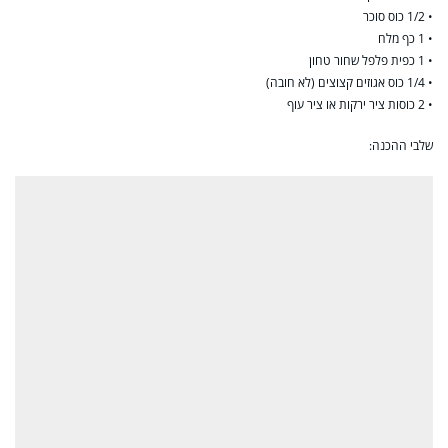
• 1/2 כוס סוכר
• 1 כף מלח
• 1 כפית פלפל שחור טחון
• 1/4 כוס אגוזים קצוצים (לא חובה)
• 2 כוסות ציר ירקות או ציר עוף
שלבי ההכנה: