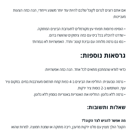
אם אתם רוצים לגרום לקוגל שלכם להיות עוד יותר משוגע וייחודי, הנה כמה הצעות
מעניינות:
• הוסיפו פרוסות תפוחי עץ מקורמלים לתערובת הביצים המתוקה.
• שדרגו להיבלע בכל ביס עם כמה צימוקים שהושרו ברום.
• נסו גם גרסה מלוחה עם גבינת קוטג' ותרד. האפשרויות לא נגמרות!
גרסאות נוספות:
כדאי לוודא שהמתכון מתאים לכל אחד. הנה כמה אפשרויות:
• גרסה טבעונית: החליפו את הביצים ב-4 כפות קמח תורמוס מעורבבות במים. במקום ציר
עוף, השתמשו ב-2 כוסות ציר ירקות.
• גרסה ללא גלוטן: החליפו את האטריות באטריות כוסמין ללא גלוטן.
שאלות ותשובות:
מה אפשר להגיש לצד הקוגל?
הקוגל הולך מצוין עם סלט ירקות מרענן, ריבה מתוקה או שמנת חמוצה. למרות שהוא