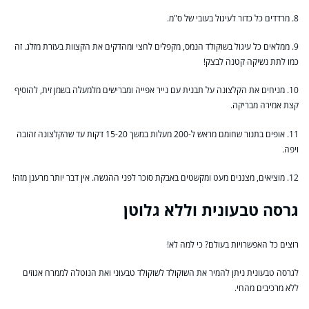
8. מרדדים כל כדור לעיגול בעובי של ס"מ.
9. ממלאים כל עיגול בשוקולד הנמס, מקפלים לחצי ומהדקים את הקצוות בעזרת מזלג. זה
כמו לתת נשיקה קטנה לבצק!
10. מניחים את הקלצונה על תבנית עם נייר אפייה ומברישים מלמעלה בשמן זית, להוסיף
קצת אמירה מבריקה.
11. אופים בתנור שחומם מראש ל-200 מעלות במשך 15-20 דקות עד שהקלצונה זהובה
ויפה.
12. מוציאים, מצננים מעט ומקשטים באבקת סוכר לפני ההגשה. אין דבר יותר מרענן מזה!
גרסה טבעונית וללא גלוטן
רוצים כל האפשרויות בעולם? כי למה לא!
לגרסה טבעונית ניתן להמיר את השוקולד לשוקולד טבעוני ואת הנוטלה לממרח אגוזים
ללא מרכיבים מהחי.