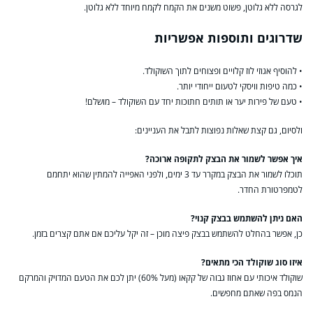
לגרסה ללא גלוטן, פשוט משנים את הקמח לקמח מיוחד ללא גלוטן.
שדרוגים ותוספות אפשריות
• להוסיף אגוזי לוז קלויים ופצוחים לתוך השוקולד.
• כמה טיפות וויסקי לטעום ייחודי יותר.
• טעם של פירות יער או תותים חתוכות יחד עם השוקולד – מושלם!
ולסיום, גם קצת שאלות נפוצות לתבל את העניינים:
איך אפשר לשמור את הבצק לתקופה ארוכה?
תוכלו לשמור את הבצק במקרר עד 3 ימים, ולפני האפייה להמתין שהוא יתחמם
לטמפרטורת החדר.
האם ניתן להשתמש בבצק קנוי?
כן, אפשר בהחלט להשתמש בבצק פיצה מוכן – זה יקל עליכם אם אתם קצרים בזמן.
איזו סוג שוקולד הכי מתאים?
שוקולד איכותי עם אחוז גבוה של קקאו (מעל 60%) יתן לכם את הטעם המדויק והמרקם
הנמס בפה שאתם מחפשים.