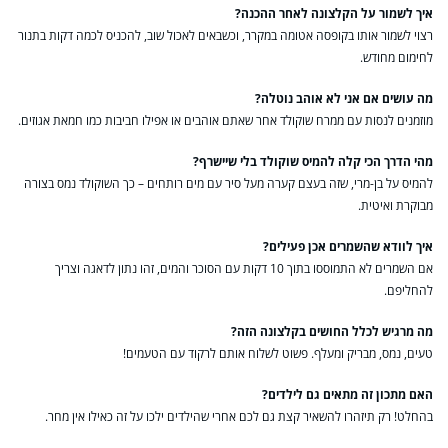
איך לשמור על הקלצונה לאחר ההכנה?
רצוי לשמור אותו בקופסה אטומה במקרר, וכשבאים לאכול שוב, להכניס לכמה דקות בתנור
לחימום מחודש.
מה עושים אם אני לא אוהב נוטלה?
מוזמנים לנסות עם ממרח שוקולד אחר שאתם אוהבים או אפילו חביבות כמו חמאת אגוזים.
מהי הדרך הכי קלה להמיס שוקולד בלי שיישרף?
להמיס על בן-מרי, שזה בעצם קערה מעל סיר עם מים רותחים – כך השוקולד נמס בצורה
מבוקרת ואיטית.
איך לוודא שהשמרים אכן פעילים?
אם השמרים לא התמוססו בתוך 10 דקות עם הסוכר והמים, זהו נתון לדאגה וצריך
להחליפם.
מה מרגיש לכלל החושים בקלצונה הזה?
טעים, נמס, מבריק ומעלף. פשוט לשלוח אותם לרקוד עם הטעמים!
האם מתכון זה מתאים גם לילדים?
בהחלט! רק תיזהרו להשאיר קצת גם לכם אחרי שהילדים ילכו על זה כאילו אין מחר.