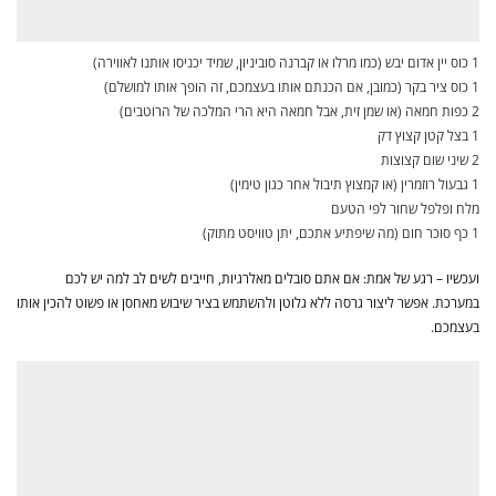
1 כוס יין אדום יבש (כמו מרלו או קברנה סוביניון, שמיד יכניסו אותנו לאווירה)
1 כוס ציר בקר (כמובן, אם הכנתם אותו בעצמכם, זה הופך אותו למושלם)
2 כפות חמאה (או שמן זית, אבל חמאה היא הרי המלכה של הרוטבים)
1 בצל קטן קצוץ דק
2 שיני שום קצוצות
1 גבעול רוזמרין (או קמצוץ תיבול אחר כגון טימין)
מלח ופלפל שחור לפי הטעם
1 כף סוכר חום (מה שיפתיע אתכם, יתן טוויסט מתוק)
ועכשיו – רגע של אמת: אם אתם סובלים מאלרגיות, חייבים לשים לב למה יש לכם
במערכת. אפשר ליצור גרסה ללא גלוטן ולהשתמש בציר שיבוש מאחסן או פשוט להכין אותו
בעצמכם.