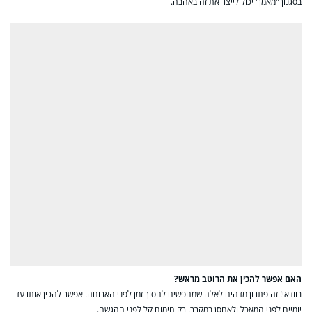
בסגנון "מאמן" יכול לייצר את זה באהבה.
האם אפשר להכין את הרוטב מראש?
בוודאי! זה פתרון מדהים לאלה שמחפשים לחסוך זמן לפני הארוחה. אפשר להכין אותו עד
יומיים לפני המאכל ולאחסן במקרר. רק חימום קל לפני ההגשה.