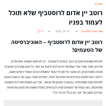
מאמרים
רוטב יין אדום לרוסטביף שלא תוכל
לעמוד בפניו
מאת בומבה מתכונים
יוני 29, 2026
0
רוטב יין אדום לרוסטביף – האוניברסיטה
של הטעמים!
לא פלא שאנשים אוהבים רוטב יין אדום לרוסטביף – זה לא סתם תוספת, אלא שדרוג
מדהים, ממכר ואגדי שכל Bite שלו יגרום לכם לרצות עוד ועוד. כל פעם שמכינים רוסטביף,
אנחנו בשעת מבחן. מה שיגבר על תבנית הבשר המושלם הם זוג כוסות יין אדום משגע,
ריחות ניחוח מלאים בחריצים מדהימים של תיבול, חולפים באוויר בקצב של כניסות רגועות
לארוחת שבת משפחתית. גם אם זה מתכון של סבתא – אבל עם פשטות מודרנית והשפעה
מתוחכמת, כאן הצוות של הטעמים מציע לכם שילוב מוצלח ומשגע של מתכון שיביא את
חבריכם למצב של "איך הם בכלל חיו בלי זה?".