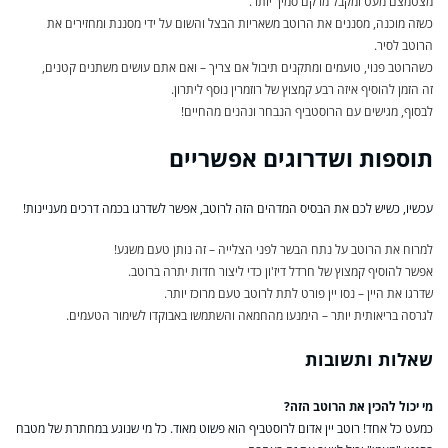
מצטמצם מעט ומקבל מרקם סמיך יותר.
כשזה מוכנה, מסננים את הרוטב משאריות הבצל והשום על ידי מסננת ומחזירים את
הרוטב לסיר.
כשהרוטב פנוי, טועמים ומתקנים תיבול אם צריך – ואם אתם עושים משתנים קטנים,
זה הזמן להוסיף איזה רבע קמצוץ של רוזמרין נוסף ליתרון.
לבסוף, מגישים עם הרוסטביף הנבחר ונהנים מהחיים!
תוספות ושדרוגים אפשריים
עכשיו, כשיש לכם את הבסיס המדהים הזה לרוטב, אפשר לשדרגו בכמה דרכים מעניינות!
למרוח את הרוטב על נתח הבשר לפני הצלייה – זה נותן טעם משגע!
אפשר להוסיף קמצוץ של חרדל דיז'ון כדי ליצור חדות יתרה ברוטב.
שדרגו את היין – נסו יין פורט לתת לרוטב טעם מרוכז יותר.
לגרסה בריאותית יותר – הימנעו מהחמאה והשתמשו באבוקדו לשימור הטעמים.
שאלות ותשובות
מי יכול להכין את הרוטב הזה?
כמעט כל אחד! רוטב יין אדום לרוסטביף הוא פשוט מאוד. כל מי שנוגע במחתרת של מטבח