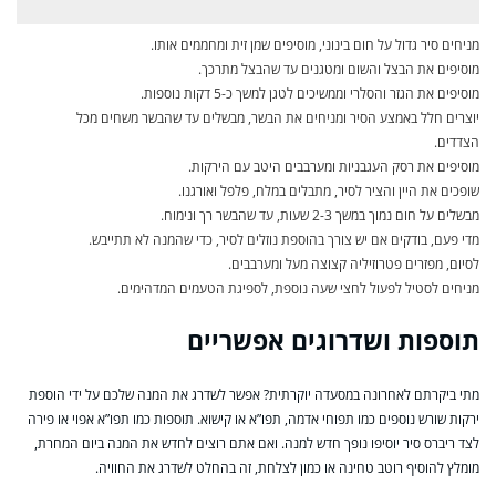
מניחים סיר גדול על חום בינוני, מוסיפים שמן זית ומחממים אותו.
מוסיפים את הבצל והשום ומטגנים עד שהבצל מתרכך.
מוסיפים את הגזר והסלרי וממשיכים לטגן למשך כ-5 דקות נוספות.
יוצרים חלל באמצע הסיר ומניחים את הבשר, מבשלים עד שהבשר משחים מכל
הצדדים.
מוסיפים את רסק העגבניות ומערבבים היטב עם הירקות.
שופכים את היין והציר לסיר, מתבלים במלח, פלפל ואורגנו.
מבשלים על חום נמוך במשך 2-3 שעות, עד שהבשר רך ונימוח.
מדי פעם, בודקים אם יש צורך בהוספת נוזלים לסיר, כדי שהמנה לא תתייבש.
לסיום, מפזרים פטרוזיליה קצוצה מעל ומערבבים.
מניחים לסטיל לפעול לחצי שעה נוספת, לספיגת הטעמים המדהימים.
תוספות ושדרוגים אפשריים
מתי ביקרתם לאחרונה במסעדה יוקרתית? אפשר לשדרג את המנה שלכם על ידי הוספת
ירקות שורש נוספים כמו תפוחי אדמה, תפו”א או קישוא. תוספות כמו תפו”א אפוי או פירה
לצד ריברס סיר יוסיפו נופך חדש למנה. ואם אתם רוצים לחדש את המנה ביום המחרת,
מומלץ להוסיף רוטב טחינה או כמון לצלחת, זה בהחלט לשדרג את החוויה.