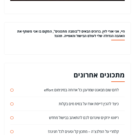
היי, אני אורי לוין. ברוכים הבאים ל"בומבה מתכונים", המקום בו אני משתף את
האהבה הגדולה שלי לעולם הבישול והאפייה. תהנו!
מתכונים אחרונים
לחם שום מבאגט שמרענן כל ארוחה במינימום effort
כיצד להכין דייסת אורז על בסיס מים בקלות
ריזוטו ירוקים שיגרום לכם להתאהב בבישול מחדש
קלמרי על הפלנצ'ה – מתכון קל וטעים לכל חגיגה!