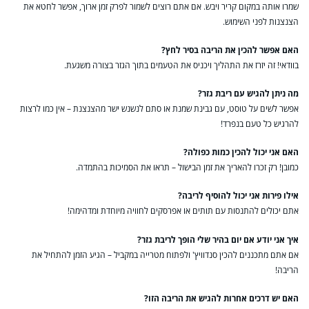
שמרו אותה במקום קריר ויבש. אם אתם רוצים לשמור לפרק זמן ארוך, אפשר לחטא את
הצנצנות לפני השימוש.
האם אפשר להכין את הריבה בסיר לחץ?
בוודאי! זה יזרז את התהליך ויכניס את הטעמים בתוך הגזר בצורה משגעת.
מה ניתן להגיש עם ריבת גזר?
אפשר לשים על טוסט, עם גבינת שמנת או סתם לנשנש ישר מהצנצנת – אין כמו לרצות
להרגיש כל טעם בנפרד!
האם אני יכול להכין כמות כפולה?
כמובן! רק זכרו להאריך את זמן הבישול – תראו את הסמיכות בהתמדה.
אילו פירות אני יכול להוסיף לריבה?
אתם יכולים להתנסות עם תותים או אפרסקים לחוויה מיוחדת ומדהימה!
איך אני יודע אם יום בהיר שלי הופך לריבת גזר?
אם אתם מתכננים להכין סנדוויץ' ולפתוח מטרייה במקביל – הגיע הזמן להתחיל את
הריבה!
האם יש דרכים אחרות להגיש את הריבה הזו?