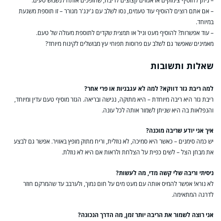
– ניתן להוסיף צימוקים או אגוזים קצוצים לריבה, שהופכים אותה לנשנוש טעים.
– אם אתם רוצים להוסיף עוד טעמים, נסו לשלב עם ג'ינג'ר מגורר – זו תוספת משגעת
במיוחד.
– עוד אפשרות? להוסיף מעט וניל או תמצית שקדים לתוספת מעולה של טעם.
מאמינים שאפשר גם לשלב עם פרוסות תפוחי עץ מבושלים לקינוח מיוחד?
שאלות ותשובות
למה ריבת גזר דווקא? למה לא עגבניות או פרי אחר?
ריבת גזר היא ריבה מיוחדת – היא מתוקה, נגישה ובריאה. הגזר מוסיף טעם עדין ומיוחד,
והנפלאות בה היא שניתן לשמור אותה לכל עונה.
איך אני יודע שריבה מוכנה?
יש כמה סימנים – כאשר היא סמיכה, לא נוזלית, וריח מתוק מופץ באוויר. אפשר גם לבצע
את מבחן הצל – לשים כפית על הצלחת ולראות אם היא לא נוזלת.
ניסיתי וריבה שלי קשה מדי, מה לעשות?
לא נורא! אפשר להמיס אותה עם מעט מים על חום נמוך, ולערבב עד שהמרקם חוזר
לדרגה המתאימה.
אני רוצה לשמור את הריבה יותר זמן, מה הדרך הנכונה?